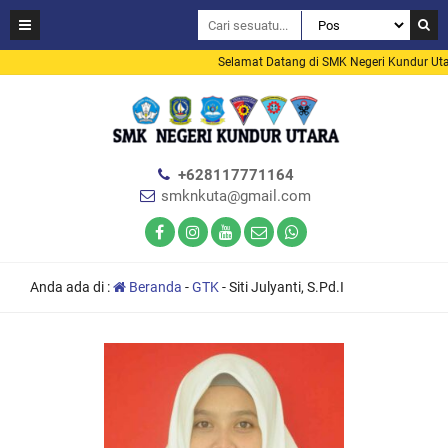
Selamat Datang di SMK Negeri Kundur Utar
+628117771164
smknkuta@gmail.com
Anda ada di :
Beranda
-
GTK
-
Siti Julyanti, S.Pd.I