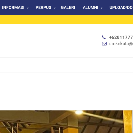
INFORMASI
PERPUS
GALERI
ALUMNI
UPLOAD/D
+6281177
smknkuta@