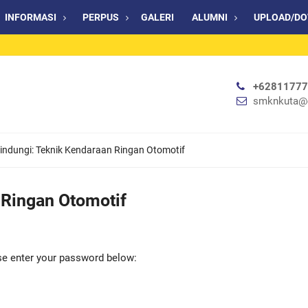
INFORMASI
PERPUS
GALERI
ALUMNI
UPLOAD/D
+6281177
smknkuta@
lindungi: Teknik Kendaraan Ringan Otomotif
 Ringan Otomotif
ase enter your password below: