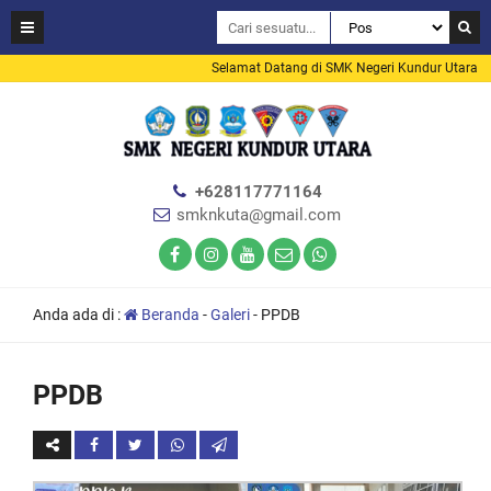
Selamat Datang di SMK Negeri Kundur Utara
+628117771164
smknkuta@gmail.com
Anda ada di :
Beranda
-
Galeri
-
PPDB
PPDB