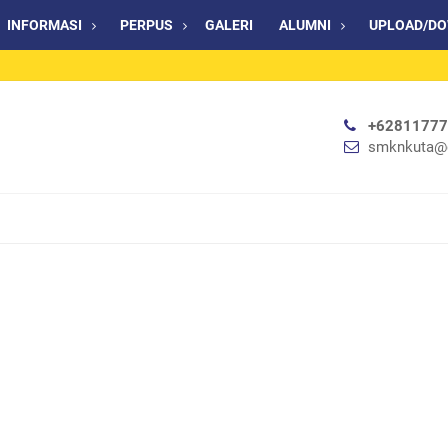
INFORMASI
PERPUS
GALERI
ALUMNI
UPLOAD/D
+6281177
smknkuta@