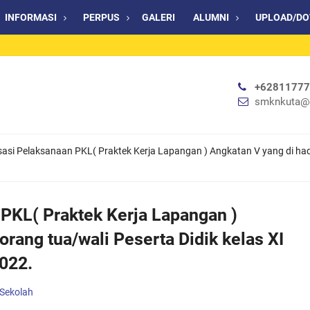
INFORMASI
PERPUS
GALERI
ALUMNI
UPLOAD/D
+6281177
smknkuta@
sasi Pelaksanaan PKL( Praktek Kerja Lapangan ) Angkatan V yang di hadi
 PKL( Praktek Kerja Lapangan )
orang tua/wali Peserta Didik kelas XI
022.
 Sekolah